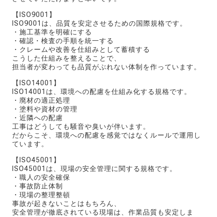
【ISO9001】
ISO9001は、品質を安定させるための国際規格です。
・施工基準を明確にする
・確認・検査の手順を統一する
・クレームや改善を仕組みとして蓄積する
こうした仕組みを整えることで、
担当者が変わっても品質がぶれない体制を作っています。
【ISO14001】
ISO14001は、環境への配慮を仕組み化する規格です。
・廃材の適正処理
・塗料や資材の管理
・近隣への配慮
工事はどうしても騒音や臭いが伴います。
だからこそ、環境への配慮を感覚ではなくルールで運用し
ています。
【ISO45001】
ISO45001は、現場の安全管理に関する規格です。
・職人の安全確保
・事故防止体制
・現場の整理整頓
事故が起きないことはもちろん、
安全管理が徹底されている現場は、作業品質も安定しま